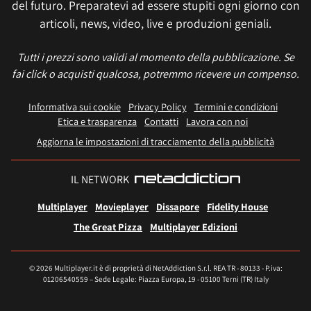
del futuro. Preparatevi ad essere stupiti ogni giorno con
articoli, news, video, live e produzioni geniali.
Tutti i prezzi sono validi al momento della pubblicazione. Se
fai click o acquisti qualcosa, potremmo ricevere un compenso.
Informativa sui cookie
Privacy Policy
Termini e condizioni
Etica e trasparenza
Contatti
Lavora con noi
Aggiorna le impostazioni di tracciamento della pubblicità
IL NETWORK
Multiplayer
Movieplayer
Dissapore
Fidelity House
The Great Pizza
Multiplayer Edizioni
© 2026 Multiplayer.it è di proprietà di NetAddiction S.r.l. REA TR - 80133 - P.iva:
01206540559 – Sede Legale: Piazza Europa, 19 - 05100 Terni (TR) Italy