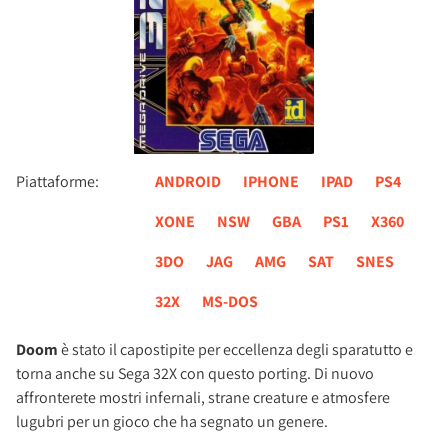
Piattaforme:
ANDROID
IPHONE
IPAD
PS4
XONE
NSW
GBA
PS1
X360
3DO
JAG
AMG
SAT
SNES
32X
MS-DOS
Doom
è stato il capostipite per eccellenza degli sparatutto e
torna anche su Sega 32X con questo porting. Di nuovo
affronterete mostri infernali, strane creature e atmosfere
lugubri per un gioco che ha segnato un genere.