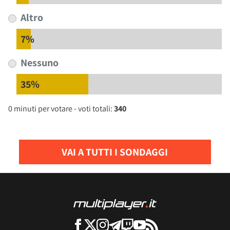
Altro
7%
Nessuno
35%
0 minuti per votare - voti totali:
340
VAI A TUTTI I SONDAGGI