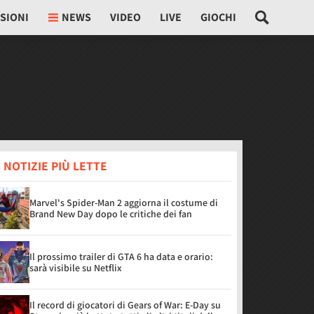
SIONI
NEWS
VIDEO
LIVE
GIOCHI
 NOTIZIE PIÙ LETTE
Marvel's Spider-Man 2 aggiorna il costume di
Brand New Day dopo le critiche dei fan
Il prossimo trailer di GTA 6 ha data e orario:
sarà visibile su Netflix
Il record di giocatori di Gears of War: E-Day su