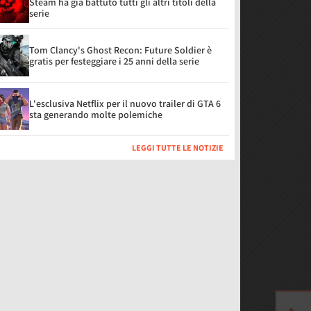
Steam ha già battuto tutti gli altri titoli della
serie
Tom Clancy's Ghost Recon: Future Soldier è
gratis per festeggiare i 25 anni della serie
L'esclusiva Netflix per il nuovo trailer di GTA 6
sta generando molte polemiche
LEGGI TUTTE LE NOTIZIE