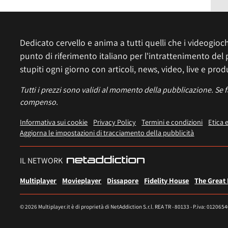
Dedicato cervello e anima a tutti quelli che i videogiochi
punto di riferimento italiano per l'intrattenimento del 
stupiti ogni giorno con articoli, news, video, live e prod
Tutti i prezzi sono validi al momento della pubblicazione. Se 
compenso.
Informativa sui cookie
Privacy Policy
Termini e condizioni
Etica 
Aggiorna le impostazioni di tracciamento della pubblicità
IL NETWORK
Multiplayer
Movieplayer
Dissapore
Fidelity House
The Great
© 2026 Multiplayer.it è di proprietà di NetAddiction S.r.l. REA TR - 80133 - P.iva: 012065