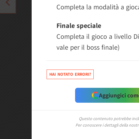
Completa la modalità a giocat
Finale speciale
Completa il gioco a livello D
vale per il boss finale)
HAI NOTATO ERRORI?
Aggiungici come
Questo contenuto potrebbe includ
Per conoscere i dettagli della nostra