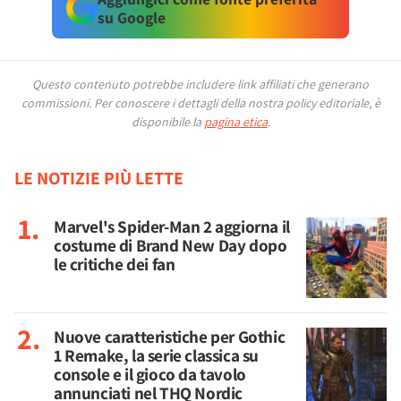
su Google
Questo contenuto potrebbe includere link affiliati che generano
commissioni.
Per conoscere i dettagli della nostra policy editoriale, è
disponibile la
pagina etica
.
LE NOTIZIE PIÙ LETTE
Marvel's Spider-Man 2 aggiorna il
costume di Brand New Day dopo
le critiche dei fan
Nuove caratteristiche per Gothic
1 Remake, la serie classica su
console e il gioco da tavolo
annunciati nel THQ Nordic