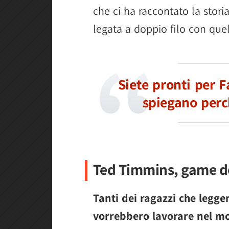
che ci ha raccontato la stori
legata a doppio filo con que
Siete pronti per F
spiegano perc
Ted Timmins, game d
Tanti dei ragazzi che legge
vorrebbero lavorare nel mo