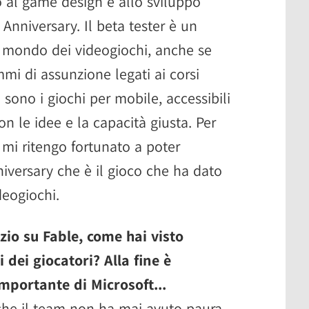
o al game design e allo sviluppo
Anniversary. Il beta tester è un
 mondo dei videogiochi, anche se
mi di assunzione legati ai corsi
i sono i giochi per mobile, accessibili
on le idee e la capacità giusta. Per
mi ritengo fortunato a poter
iversary che è il gioco che ha dato
ideogiochi.
zio su Fable, come hai visto
 dei giocatori? Alla fine è
importante di Microsoft...
che il team non ha mai avuto paura