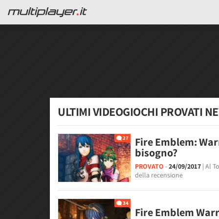
ULTIMI VIDEOGIOCHI PROVATI N
27
Fire Emblem: Warri
bisogno?
PROVATO
-
24/09/2017
| Al 
della recensione
34
Fire Emblem Warri