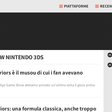
PIATTAFORME
RECEN
EW NINTENDO 3DS
ors è il musou di cui i fan avevano
Tokyo Game Show abbiamo provato un'ultima volta il gioco prima
ors: una formula classica, anche troppo