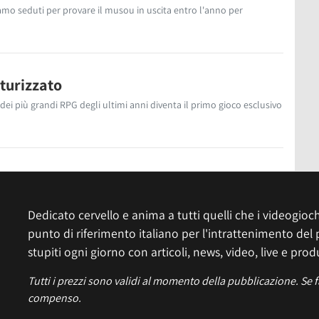
siamo seduti per provare il musou in uscita entro l'anno per
turizzato
 dei più grandi RPG degli ultimi anni diventa il primo gioco esclusivo
Dedicato cervello e anima a tutti quelli che i videogiochi
punto di riferimento italiano per l'intrattenimento del 
stupiti ogni giorno con articoli, news, video, live e prod
Tutti i prezzi sono validi al momento della pubblicazione. Se 
compenso.