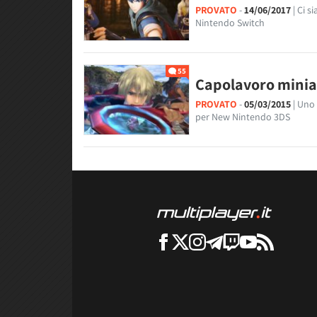
PROVATO
-
14/06/2017
| Ci 
Nintendo Switch
55
Capolavoro minia
PROVATO
-
05/03/2015
| Uno
per New Nintendo 3DS