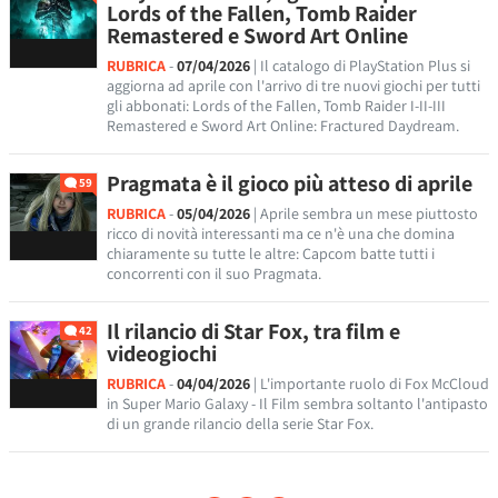
Lords of the Fallen, Tomb Raider
Remastered e Sword Art Online
RUBRICA
-
07/04/2026
| Il catalogo di PlayStation Plus si
aggiorna ad aprile con l'arrivo di tre nuovi giochi per tutti
gli abbonati: Lords of the Fallen, Tomb Raider I-II-III
Remastered e Sword Art Online: Fractured Daydream.
Pragmata è il gioco più atteso di aprile
59
RUBRICA
-
05/04/2026
| Aprile sembra un mese piuttosto
ricco di novità interessanti ma ce n'è una che domina
chiaramente su tutte le altre: Capcom batte tutti i
concorrenti con il suo Pragmata.
Il rilancio di Star Fox, tra film e
42
videogiochi
RUBRICA
-
04/04/2026
| L'importante ruolo di Fox McCloud
in Super Mario Galaxy - Il Film sembra soltanto l'antipasto
di un grande rilancio della serie Star Fox.