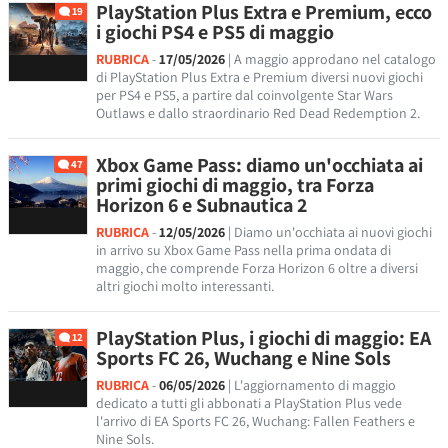
PlayStation Plus Extra e Premium, ecco
19
i giochi PS4 e PS5 di maggio
RUBRICA
-
17/05/2026
| A maggio approdano nel catalogo
di PlayStation Plus Extra e Premium diversi nuovi giochi
per PS4 e PS5, a partire dal coinvolgente Star Wars
Outlaws e dallo straordinario Red Dead Redemption 2.
Xbox Game Pass: diamo un'occhiata ai
47
primi giochi di maggio, tra Forza
Horizon 6 e Subnautica 2
RUBRICA
-
12/05/2026
| Diamo un'occhiata ai nuovi giochi
in arrivo su Xbox Game Pass nella prima ondata di
maggio, che comprende Forza Horizon 6 oltre a diversi
altri giochi molto interessanti.
PlayStation Plus, i giochi di maggio: EA
12
Sports FC 26, Wuchang e Nine Sols
RUBRICA
-
06/05/2026
| L'aggiornamento di maggio
dedicato a tutti gli abbonati a PlayStation Plus vede
l'arrivo di EA Sports FC 26, Wuchang: Fallen Feathers e
Nine Sols.