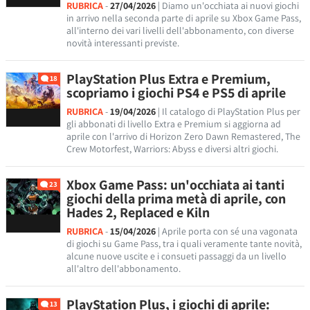
RUBRICA
-
27/04/2026
| Diamo un'occhiata ai nuovi giochi
in arrivo nella seconda parte di aprile su Xbox Game Pass,
all'interno dei vari livelli dell'abbonamento, con diverse
novità interessanti previste.
PlayStation Plus Extra e Premium,
18
scopriamo i giochi PS4 e PS5 di aprile
RUBRICA
-
19/04/2026
| Il catalogo di PlayStation Plus per
gli abbonati di livello Extra e Premium si aggiorna ad
aprile con l'arrivo di Horizon Zero Dawn Remastered, The
Crew Motorfest, Warriors: Abyss e diversi altri giochi.
Xbox Game Pass: un'occhiata ai tanti
23
giochi della prima metà di aprile, con
Hades 2, Replaced e Kiln
RUBRICA
-
15/04/2026
| Aprile porta con sé una vagonata
di giochi su Game Pass, tra i quali veramente tante novità,
alcune nuove uscite e i consueti passaggi da un livello
all'altro dell'abbonamento.
PlayStation Plus, i giochi di aprile:
13