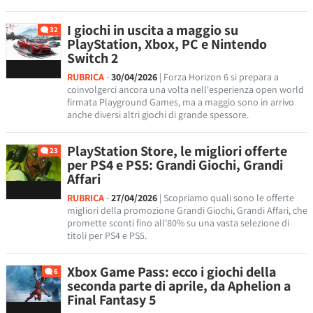
I giochi in uscita a maggio su
32
PlayStation, Xbox, PC e Nintendo
Switch 2
RUBRICA
-
30/04/2026
| Forza Horizon 6 si prepara a
coinvolgerci ancora una volta nell'esperienza open world
firmata Playground Games, ma a maggio sono in arrivo
anche diversi altri giochi di grande spessore.
PlayStation Store, le migliori offerte
23
per PS4 e PS5: Grandi Giochi, Grandi
Affari
RUBRICA
-
27/04/2026
| Scopriamo quali sono le offerte
migliori della promozione Grandi Giochi, Grandi Affari, che
promette sconti fino all'80% su una vasta selezione di
titoli per PS4 e PS5.
Xbox Game Pass: ecco i giochi della
6
seconda parte di aprile, da Aphelion a
Final Fantasy 5