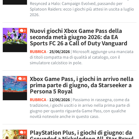
Resynced a Halo: Campaign Evolved, passando per
Splatoon Raiders: ecco i giochi più attesi in uscita a luglio
2026.
Nuovi giochi Xbox Game Pass della
0
seconda metà giugno 2026: da EA
Sports FC 26 a Call of Duty Vanguard
RUBRICA
-
25/06/2026
| Microsoft aggiunge una manciata
di titoli compatta ma di qualità al catalogo, con il
simulatore calcistico in pole.
Xbox Game Pass, i giochi in arrivo nella
16
prima parte di giugno, da Starseeker a
Persona 5 Royal
RUBRICA
-
12/06/2026
| Passiamo in rassegna, come da
tradizione, i giochi usciti o in arrivo nella prima parte di
giugno per quanto riguarda Game Pass, con qualche
novità notevole anche in questo caso.
PlayStation Plus, i giochi di giugno: da
0
Grounded a Nickelodeon All-Star Brawl