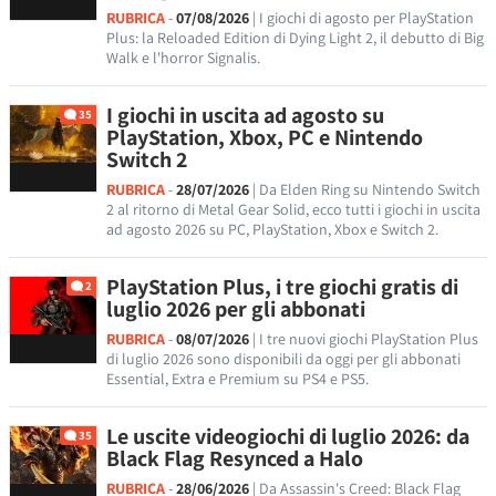
RUBRICA
-
07/08/2026
| I giochi di agosto per PlayStation
Plus: la Reloaded Edition di Dying Light 2, il debutto di Big
Walk e l'horror Signalis.
I giochi in uscita ad agosto su
35
PlayStation, Xbox, PC e Nintendo
Switch 2
RUBRICA
-
28/07/2026
| Da Elden Ring su Nintendo Switch
2 al ritorno di Metal Gear Solid, ecco tutti i giochi in uscita
ad agosto 2026 su PC, PlayStation, Xbox e Switch 2.
PlayStation Plus, i tre giochi gratis di
2
luglio 2026 per gli abbonati
RUBRICA
-
08/07/2026
| I tre nuovi giochi PlayStation Plus
di luglio 2026 sono disponibili da oggi per gli abbonati
Essential, Extra e Premium su PS4 e PS5.
Le uscite videogiochi di luglio 2026: da
35
Black Flag Resynced a Halo
RUBRICA
-
28/06/2026
| Da Assassin's Creed: Black Flag