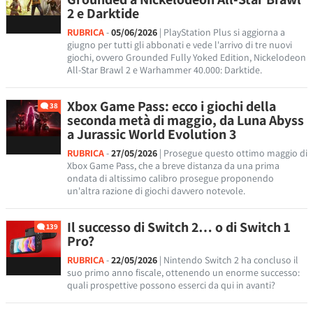
2 e Darktide
RUBRICA
-
05/06/2026
| PlayStation Plus si aggiorna a
giugno per tutti gli abbonati e vede l'arrivo di tre nuovi
giochi, ovvero Grounded Fully Yoked Edition, Nickelodeon
All-Star Brawl 2 e Warhammer 40.000: Darktide.
Xbox Game Pass: ecco i giochi della
38
seconda metà di maggio, da Luna Abyss
a Jurassic World Evolution 3
RUBRICA
-
27/05/2026
| Prosegue questo ottimo maggio di
Xbox Game Pass, che a breve distanza da una prima
ondata di altissimo calibro prosegue proponendo
un'altra razione di giochi davvero notevole.
Il successo di Switch 2… o di Switch 1
139
Pro?
RUBRICA
-
22/05/2026
| Nintendo Switch 2 ha concluso il
suo primo anno fiscale, ottenendo un enorme successo:
quali prospettive possono esserci da qui in avanti?