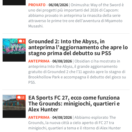
PROVATO
-
06/08/2026
| Onimusha: Way of the Sword è
uno dei progetti più importanti del 2026 di Capcom:
abbiamo provato in anteprima la rinascita della serie
attraverso le prime tre ore dell'avventura di Miyamoto
Musashi.
Grounded 2: Into the Abyss, in
3
anteprima l'aggiornamento che apre lo
stagno prima del debutto su PS5
ANTEPRIMA
-
06/08/2026
| Obsidian ci ha mostrato in
anteprima Into the Abyss, il grande aggiornamento
gratuito di Grounded 2 che l'11 agosto apre lo stagno di
Brookhollow Park e accompagna il debutto del gioco su
PS5.
EA Sports FC 27, ecco come funziona
12
The Grounds: minigiochi, quartieri e
Alex Hunter
ANTEPRIMA
-
04/08/2026
| Abbiamo esplorato The
Grounds, la nuova città a cielo aperto di FC 27 tra
minigiochi, quartieri a tema e il ritorno di Alex Hunter