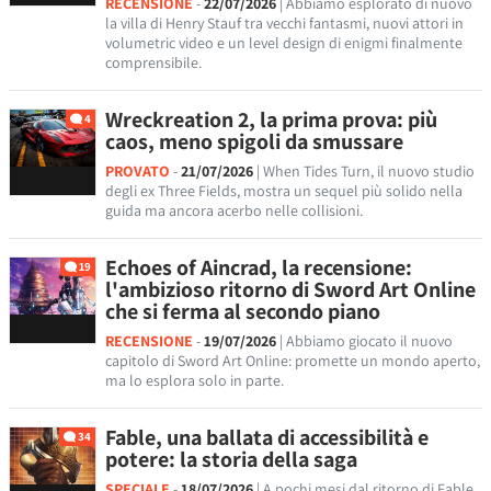
RECENSIONE
-
22/07/2026
| Abbiamo esplorato di nuovo
la villa di Henry Stauf tra vecchi fantasmi, nuovi attori in
volumetric video e un level design di enigmi finalmente
comprensibile.
Wreckreation 2, la prima prova: più
4
caos, meno spigoli da smussare
PROVATO
-
21/07/2026
| When Tides Turn, il nuovo studio
degli ex Three Fields, mostra un sequel più solido nella
guida ma ancora acerbo nelle collisioni.
Echoes of Aincrad, la recensione:
19
l'ambizioso ritorno di Sword Art Online
che si ferma al secondo piano
RECENSIONE
-
19/07/2026
| Abbiamo giocato il nuovo
capitolo di Sword Art Online: promette un mondo aperto,
ma lo esplora solo in parte.
Fable, una ballata di accessibilità e
34
potere: la storia della saga
SPECIALE
-
18/07/2026
| A pochi mesi dal ritorno di Fable