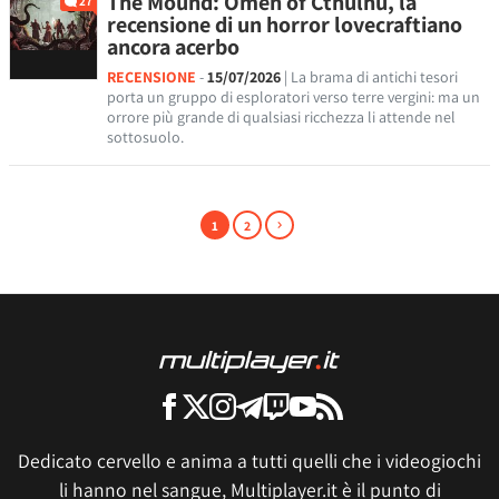
The Mound: Omen of Cthulhu, la
27
recensione di un horror lovecraftiano
ancora acerbo
RECENSIONE
-
15/07/2026
| La brama di antichi tesori
porta un gruppo di esploratori verso terre vergini: ma un
orrore più grande di qualsiasi ricchezza li attende nel
sottosuolo.
1
2
Dedicato cervello e anima a tutti quelli che i videogiochi
li hanno nel sangue, Multiplayer.it è il punto di