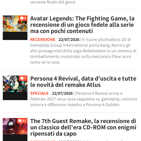
versione finale del gioco.
Avatar Legends: The Fighting Game, la
8
recensione di un gioco fedele alla serie
ma con pochi contenuti
RECENSIONE
-
22/07/2026
| Il nuovo picchiaduro 2D di
Gameplay Group International porta Aang, Korra e gli
altri protagonisti della saga Nickelodeon in un sistema di
combattimento incentrato sulla meccanica Flow: ecco
come se la cava.
Persona 4 Revival, data d'uscita e tutte
7
le novità del remake Atlus
SPECIALE
-
22/07/2026
| Persona 4 Revival arriva a
febbraio 2027: ecco cosa sappiamo su gameplay, colonna
sonora e differenze rispetto a Persona 4 Golden.
The 7th Guest Remake, la recensione di
32
un classico dell'era CD-ROM con enigmi
ripensati da capo