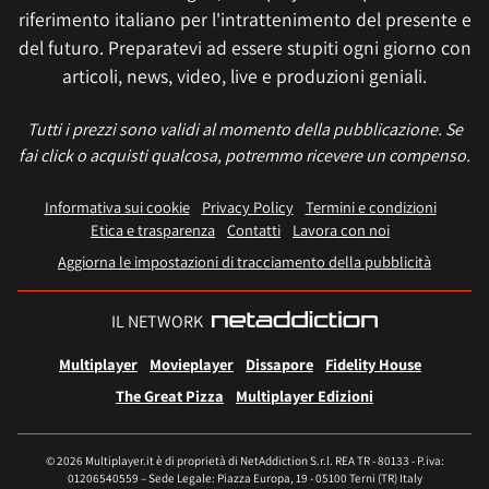
riferimento italiano per l'intrattenimento del presente e
del futuro. Preparatevi ad essere stupiti ogni giorno con
articoli, news, video, live e produzioni geniali.
Tutti i prezzi sono validi al momento della pubblicazione. Se
fai click o acquisti qualcosa, potremmo ricevere un compenso.
Informativa sui cookie
Privacy Policy
Termini e condizioni
Etica e trasparenza
Contatti
Lavora con noi
Aggiorna le impostazioni di tracciamento della pubblicità
IL NETWORK
Multiplayer
Movieplayer
Dissapore
Fidelity House
The Great Pizza
Multiplayer Edizioni
© 2026 Multiplayer.it è di proprietà di NetAddiction S.r.l. REA TR - 80133 - P.iva:
01206540559 – Sede Legale: Piazza Europa, 19 - 05100 Terni (TR) Italy