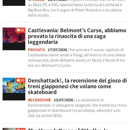
su Xbox, PC e PS5, ripercorriamo la storia di Lionhead e
Big Blue Box, tra il sogno di Peter Molyneux e la caduta
dello studio.
Castlevania: Belmont’s Curse, abbiamo
42
provato la rinascita di una saga
leggendaria
PROVATO
-
17/07/2026
| Per provare il nuovo capitolo di
Castlevania siamo volati a Parigi, all'interno di una chiesa
sconsacrata, dove abbiamo avuto un faccia a faccia di tre
ore con Belmont's Curse.
Denshattack!, la recensione del gioco di
23
treni giapponesi che volano come
skateboard
RECENSIONE
-
15/07/2026
| La recensione di
Denshattack!, il videogioco spagnolo che trasforma i treni
giapponesi in skateboard tra acrobazie, velocità e uno
stile da anime SEGA.