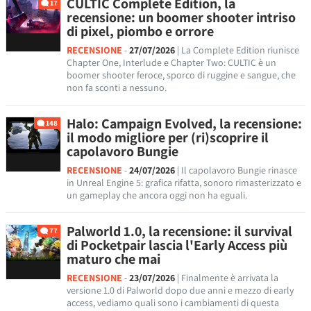
CULTIC Complete Edition, la
17
recensione: un boomer shooter intriso
di pixel, piombo e orrore
RECENSIONE
-
27/07/2026
| La Complete Edition riunisce
Chapter One, Interlude e Chapter Two: CULTIC è un
boomer shooter feroce, sporco di ruggine e sangue, che
non fa sconti a nessuno.
Halo: Campaign Evolved, la recensione:
148
il modo migliore per (ri)scoprire il
capolavoro Bungie
RECENSIONE
-
24/07/2026
| Il capolavoro Bungie rinasce
in Unreal Engine 5: grafica rifatta, sonoro rimasterizzato e
un gameplay che ancora oggi non ha eguali.
Palworld 1.0, la recensione: il survival
77
di Pocketpair lascia l'Early Access più
maturo che mai
RECENSIONE
-
23/07/2026
| Finalmente è arrivata la
versione 1.0 di Palworld dopo due anni e mezzo di early
access, vediamo quali sono i cambiamenti di questa