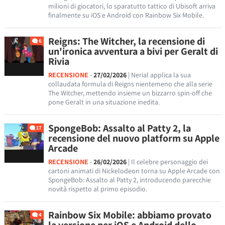
milioni di giocatori, lo sparatutto tattico di Ubisoft arriva
finalmente su iOS e Android con Rainbow Six Mobile.
Reigns: The Witcher, la recensione di
6
un'ironica avventura a bivi per Geralt di
Rivia
RECENSIONE
-
27/02/2026
| Nerial applica la sua
collaudata formula di Reigns nientemeno che alla serie
The Witcher, mettendo insieme un bizzarro spin-off che
pone Geralt in una situazione inedita.
SpongeBob: Assalto al Patty 2, la
17
recensione del nuovo platform su Apple
Arcade
RECENSIONE
-
26/02/2026
| Il celebre personaggio dei
cartoni animati di Nickelodeon torna su Apple Arcade con
SpongeBob: Assalto al Patty 2, introducendo parecchie
novità rispetto al primo episodio.
Rainbow Six Mobile: abbiamo provato
4