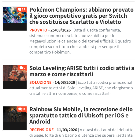
Pokémon Champions: abbiamo provato
32
il gioco competitivo gratis per Switch
che sostituisce Scarlatto e Violetto
PROVATO
-
25/03/2026
| Data di uscita confermata,
sistema economico svelato, nuove abilità per le
Megaevoluzioni e calendario dei tornei ufficiali: il quadro
completo su un titolo che cambierà per sempre il
competitivo Pokémon.
Solo Leveling:ARISE tutti i codici attivi a
0
marzo e come riscattarli
SOLUZIONE
-
14/03/2026
| Ecco tutti i codici promozionali
attualmente attivi di Solo Leveling:ARISE, che elargiscono
cristalli e altre ricompense, e come riscattarli.
Rainbow Six Mobile, la recensione dello
11
sparatutto tattico di Ubisoft per iOS e
Android
RECENSIONE
-
11/03/2026
| A quasi dieci anni dal debutto
di Siege, forte di un bacino d'utenza che supera i settanta