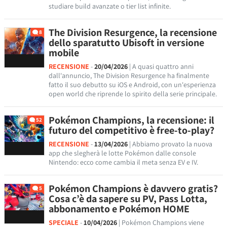
studiare build avanzate o tier list infinite.
The Division Resurgence, la recensione
8
dello sparatutto Ubisoft in versione
mobile
RECENSIONE
-
20/04/2026
| A quasi quattro anni
dall'annuncio, The Division Resurgence ha finalmente
fatto il suo debutto su iOS e Android, con un'esperienza
open world che riprende lo spirito della serie principale.
Pokémon Champions, la recensione: il
52
futuro del competitivo è free-to-play?
RECENSIONE
-
13/04/2026
| Abbiamo provato la nuova
app che slegherà le lotte Pokémon dalle console
Nintendo: ecco come cambia il meta senza EV e IV.
Pokémon Champions è davvero gratis?
5
Cosa c’è da sapere su PV, Pass Lotta,
abbonamento e Pokémon HOME
SPECIALE
-
10/04/2026
| Pokémon Champions viene