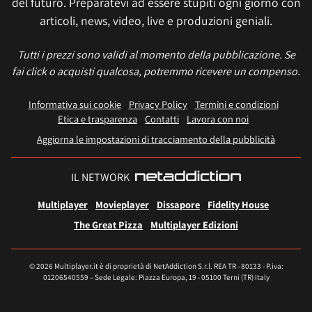
del futuro. Preparatevi ad essere stupiti ogni giorno con
articoli, news, video, live e produzioni geniali.
Tutti i prezzi sono validi al momento della pubblicazione. Se
fai click o acquisti qualcosa, potremmo ricevere un compenso.
Informativa sui cookie
Privacy Policy
Termini e condizioni
Etica e trasparenza
Contatti
Lavora con noi
Aggiorna le impostazioni di tracciamento della pubblicità
IL NETWORK
Multiplayer
Movieplayer
Dissapore
Fidelity House
The Great Pizza
Multiplayer Edizioni
© 2026 Multiplayer.it è di proprietà di NetAddiction S.r.l. REA TR - 80133 - P.iva:
01206540559 – Sede Legale: Piazza Europa, 19 - 05100 Terni (TR) Italy