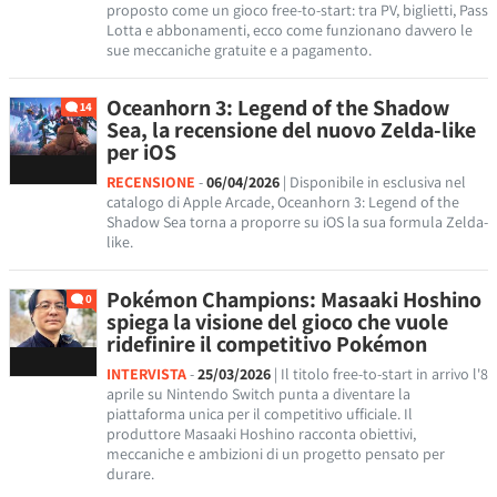
proposto come un gioco free-to-start: tra PV, biglietti, Pass
Lotta e abbonamenti, ecco come funzionano davvero le
sue meccaniche gratuite e a pagamento.
Oceanhorn 3: Legend of the Shadow
14
Sea, la recensione del nuovo Zelda-like
per iOS
RECENSIONE
-
06/04/2026
| Disponibile in esclusiva nel
catalogo di Apple Arcade, Oceanhorn 3: Legend of the
Shadow Sea torna a proporre su iOS la sua formula Zelda-
like.
Pokémon Champions: Masaaki Hoshino
0
spiega la visione del gioco che vuole
ridefinire il competitivo Pokémon
INTERVISTA
-
25/03/2026
| Il titolo free-to-start in arrivo l'8
aprile su Nintendo Switch punta a diventare la
piattaforma unica per il competitivo ufficiale. Il
produttore Masaaki Hoshino racconta obiettivi,
meccaniche e ambizioni di un progetto pensato per
durare.