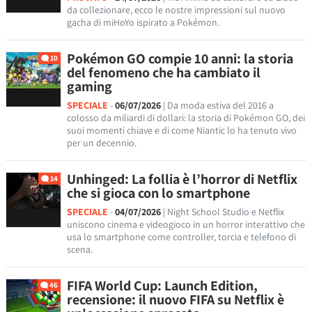
da collezionare, ecco le nostre impressioni sul nuovo
gacha di miHoYo ispirato a Pokémon.
Pokémon GO compie 10 anni: la storia
10
del fenomeno che ha cambiato il
gaming
SPECIALE
-
06/07/2026
| Da moda estiva del 2016 a
colosso da miliardi di dollari: la storia di Pokémon GO, dei
suoi momenti chiave e di come Niantic lo ha tenuto vivo
per un decennio.
Unhinged: La follia è l’horror di Netflix
14
che si gioca con lo smartphone
SPECIALE
-
04/07/2026
| Night School Studio e Netflix
uniscono cinema e videogioco in un horror interattivo che
usa lo smartphone come controller, torcia e telefono di
scena.
FIFA World Cup: Launch Edition,
46
recensione: il nuovo FIFA su Netflix è