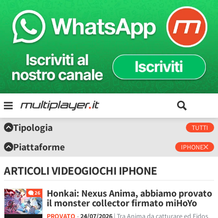
Tipologia
TUTTI
Piattaforme
IPHONE
ARTICOLI VIDEOGIOCHI IPHONE
Honkai: Nexus Anima, abbiamo provato
26
il monster collector firmato miHoYo
PROVATO
-
24/07/2026
| Tra Anima da catturare ed Eidos