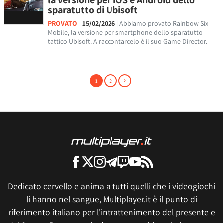
la versione per iOS e Android dello
sparatutto di Ubisoft
PROVATO
-
15/02/2026
| Abbiamo provato Rainbow Six
Mobile, la versione per smartphone dello sparatutto
tattico Ubisoft. A raccontarcelo è il suo Game Director.
1
2
Dedicato cervello e anima a tutti quelli che i videogiochi
li hanno nel sangue, Multiplayer.it è il punto di
riferimento italiano per l'intrattenimento del presente e