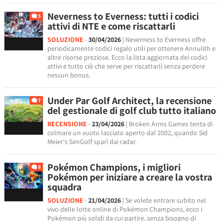
Neverness to Everness: tutti i codici
5
attivi di NTE e come riscattarli
SOLUZIONE
-
30/04/2026
| Neverness to Everness offre
periodicamente codici regalo utili per ottenere Annulith e
altre risorse preziose. Ecco la lista aggiornata dei codici
attivi e tutto ciò che serve per riscattarli senza perdere
nessun bonus.
Under Par Golf Architect, la recensione
7
del gestionale di golf club tutto italiano
RECENSIONE
-
23/04/2026
| Broken Arms Games tenta di
colmare un vuoto lasciato aperto dal 2002, quando Sid
Meier's SimGolf sparì dai radar.
Pokémon Champions, i migliori
8
Pokémon per iniziare a creare la vostra
squadra
SOLUZIONE
-
21/04/2026
| Se volete entrare subito nel
vivo delle lotte online di Pokémon Champions, ecco i
Pokémon più solidi da cui partire, senza bisogno di