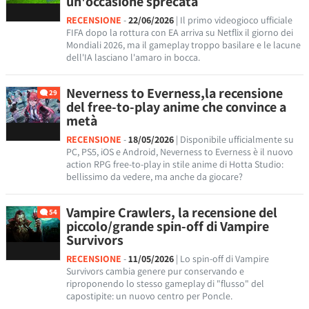
un'occasione sprecata
RECENSIONE
-
22/06/2026
| Il primo videogioco ufficiale
FIFA dopo la rottura con EA arriva su Netflix il giorno dei
Mondiali 2026, ma il gameplay troppo basilare e le lacune
dell'IA lasciano l'amaro in bocca.
Neverness to Everness,la recensione
29
del free-to-play anime che convince a
metà
RECENSIONE
-
18/05/2026
| Disponibile ufficialmente su
PC, PS5, iOS e Android, Neverness to Everness è il nuovo
action RPG free-to-play in stile anime di Hotta Studio:
bellissimo da vedere, ma anche da giocare?
Vampire Crawlers, la recensione del
54
piccolo/grande spin-off di Vampire
Survivors
RECENSIONE
-
11/05/2026
| Lo spin-off di Vampire
Survivors cambia genere pur conservando e
riproponendo lo stesso gameplay di "flusso" del
capostipite: un nuovo centro per Poncle.