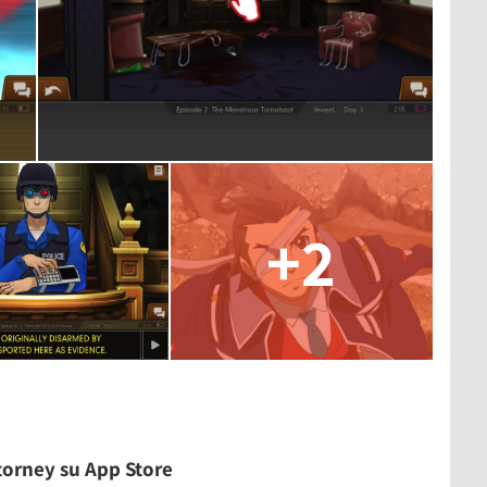
+2
ttorney su App Store