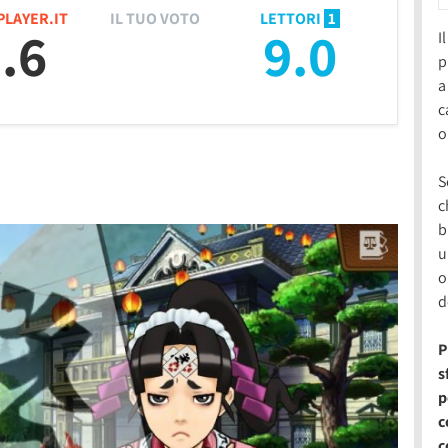
PLAYER.IT
IL TUO VOTO
LETTORI
1
.6
9.0
I
p
a
c
o
S
c
b
u
o
d
P
s
p
c
c