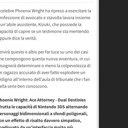
l celebre Phoenix Wright ha ripreso a esercitare la
rofessione di avvocato e stavolta lavora insieme
 un'abile assistente, Kizuki, che possiede la
apacità di capire se un testimone sta mentendo
ppure dice la verità.
ervirà questo e altro per far luce su uno dei casi
he compongono questa nuova avventura, in cui
isognerà determinare o meno la colpevolezza di
n ragazzo accusato di aver fatto esplodere un
rdigno all'interno dell'aula di tribunale che i fan
ella serie ben conoscono.
hoenix Wright: Ace Attorney - Dual Destinies
frutta le capacità di Nintendo 3DS alternando
ersonaggi bidimensionali a sfondi poligonali,
on un effetto di risalto davvero simpatico,
oadiuvato da un'interfaccia molto più