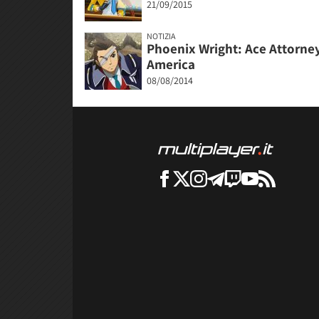
21/09/2015
NOTIZIA
Phoenix Wright: Ace Attorney
America
08/08/2014