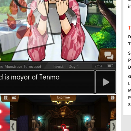
i
T
D
T
S
P
D
G
L
M
P
S