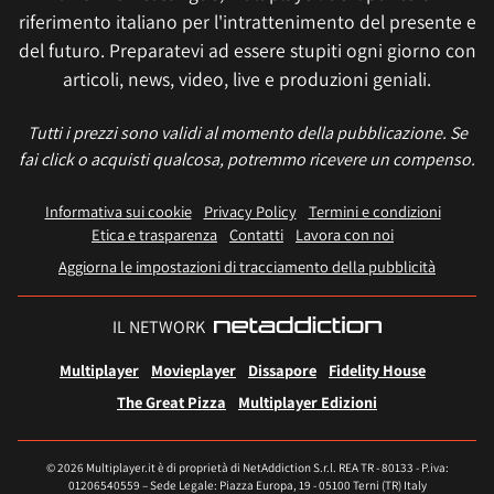
riferimento italiano per l'intrattenimento del presente e
del futuro. Preparatevi ad essere stupiti ogni giorno con
articoli, news, video, live e produzioni geniali.
Tutti i prezzi sono validi al momento della pubblicazione. Se
fai click o acquisti qualcosa, potremmo ricevere un compenso.
Informativa sui cookie
Privacy Policy
Termini e condizioni
Etica e trasparenza
Contatti
Lavora con noi
Aggiorna le impostazioni di tracciamento della pubblicità
IL NETWORK
Multiplayer
Movieplayer
Dissapore
Fidelity House
The Great Pizza
Multiplayer Edizioni
© 2026 Multiplayer.it è di proprietà di NetAddiction S.r.l. REA TR - 80133 - P.iva:
01206540559 – Sede Legale: Piazza Europa, 19 - 05100 Terni (TR) Italy