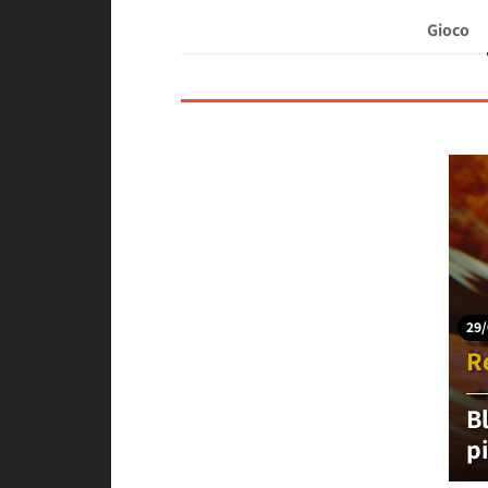
Gioco
29/
R
B
p