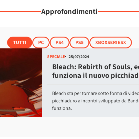
Approfondimenti
TUTTI
PC
PS4
PS5
XBOXSERIESX
SPECIALE
25/07/2024
Bleach: Rebirth of Souls, 
funziona il nuovo picchiad
Bleach sta per tornare sotto forma di vide
picchiaduro a incontri sviluppato da Ba
funziona.