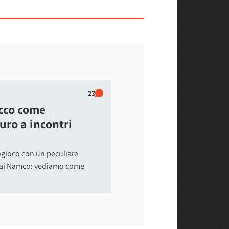
23
ecco come
uro a incontri
ogioco con un peculiare
ndai Namco: vediamo come