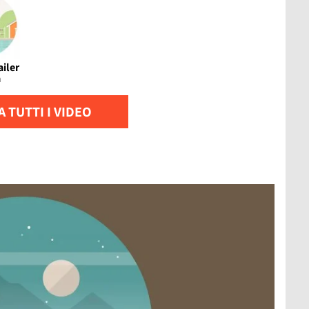
ailer
a
 TUTTI I VIDEO