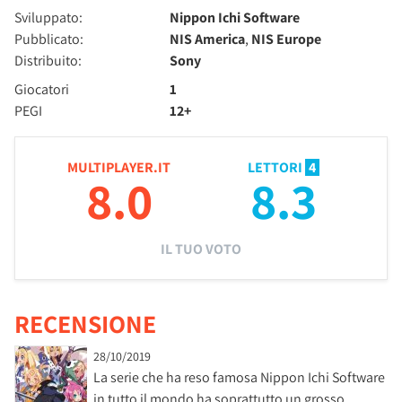
Sviluppato:
Nippon Ichi Software
Pubblicato:
NIS America
,
NIS Europe
Distribuito:
Sony
Giocatori
1
PEGI
12+
MULTIPLAYER.IT
LETTORI
4
8.0
8.3
IL TUO VOTO
RECENSIONE
28/10/2019
La serie che ha reso famosa Nippon Ichi Software
in tutto il mondo ha soprattutto un grosso