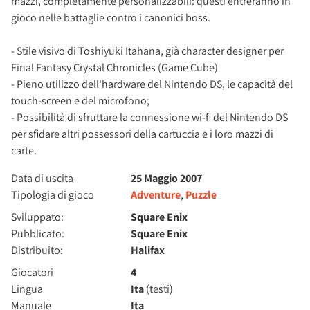
mazzi, completamente personalizzabili: questi entreranno in
gioco nelle battaglie contro i canonici boss.
- Stile visivo di Toshiyuki Itahana, già character designer per
Final Fantasy Crystal Chronicles (Game Cube)
- Pieno utilizzo dell'hardware del Nintendo DS, le capacità del
touch-screen e del microfono;
- Possibilità di sfruttare la connessione wi-fi del Nintendo DS
per sfidare altri possessori della cartuccia e i loro mazzi di
carte.
Data di uscita
25 Maggio 2007
Tipologia di gioco
Adventure
,
Puzzle
Sviluppato:
Square Enix
Pubblicato:
Square Enix
Distribuito:
Halifax
Giocatori
4
Lingua
Ita
(testi)
Manuale
Ita