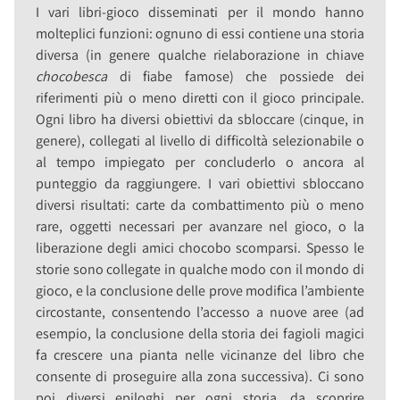
I vari libri-gioco disseminati per il mondo hanno
molteplici funzioni: ognuno di essi contiene una storia
diversa (in genere qualche rielaborazione in chiave
chocobesca
di fiabe famose) che possiede dei
riferimenti più o meno diretti con il gioco principale.
Ogni libro ha diversi obiettivi da sbloccare (cinque, in
genere), collegati al livello di difficoltà selezionabile o
al tempo impiegato per concluderlo o ancora al
punteggio da raggiungere. I vari obiettivi sbloccano
diversi risultati: carte da combattimento più o meno
rare, oggetti necessari per avanzare nel gioco, o la
liberazione degli amici chocobo scomparsi. Spesso le
storie sono collegate in qualche modo con il mondo di
gioco, e la conclusione delle prove modifica l’ambiente
circostante, consentendo l’accesso a nuove aree (ad
esempio, la conclusione della storia dei fagioli magici
fa crescere una pianta nelle vicinanze del libro che
consente di proseguire alla zona successiva). Ci sono
poi diversi epiloghi per ogni storia, da scoprire