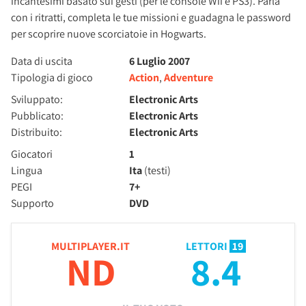
incantesimi basato sui gesti (per le console Wii e PS3). Parla
con i ritratti, completa le tue missioni e guadagna le password
per scoprire nuove scorciatoie in Hogwarts.
Data di uscita
6 Luglio 2007
Tipologia di gioco
Action
,
Adventure
Sviluppato:
Electronic Arts
Pubblicato:
Electronic Arts
Distribuito:
Electronic Arts
Giocatori
1
Lingua
Ita
(testi)
PEGI
7+
Supporto
DVD
MULTIPLAYER.IT
LETTORI
19
ND
8.4