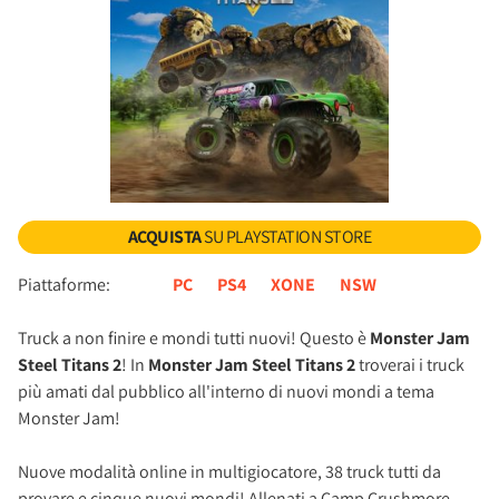
ACQUISTA
SU PLAYSTATION STORE
Piattaforme:
PC
PS4
XONE
NSW
Truck a non finire e mondi tutti nuovi! Questo è
Monster Jam
Steel Titans 2
! In
Monster Jam Steel Titans 2
troverai i truck
più amati dal pubblico all'interno di nuovi mondi a tema
Monster Jam!
Nuove modalità online in multigiocatore, 38 truck tutti da
provare e cinque nuovi mondi! Allenati a Camp Crushmore,