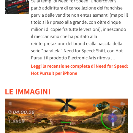
Se ai tempi di Need for Speed: Undercover si
parlò addirittura di cancellazione del franchise
per via delle vendite non entusiasmanti (ma poi il
titolo si è ripreso alla grande, con oltre cinque
milioni di copie fra tutte le versioni), innescando
il meccanismo che ha portato alla
reinterpretazione del brand e alla nascita della
serie "parallela" Need for Speed: Shift, con Hot
Pursuit il prodotto Electronic Arts ritrova …
Leggi la recensione completa di Need for Speed:
Hot Pursuit per iPhone
LE IMMAGINI