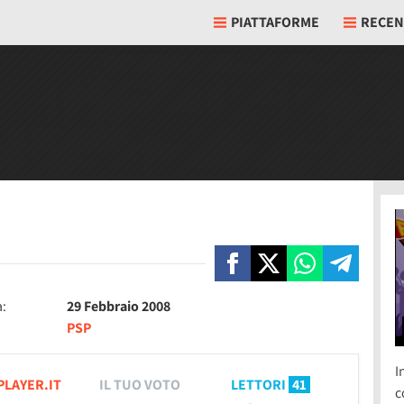
PIATTAFORME
RECEN
a:
29 Febbraio 2008
PSP
I
PLAYER.IT
IL TUO VOTO
LETTORI
41
c