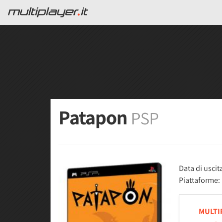
Patapon
PSP
Data di uscit
Piattaforme:
MULTI