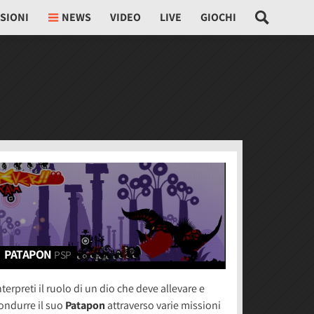
SIONI
NEWS
VIDEO
LIVE
GIOCHI
PATAPON
PSP
nterpreti il ruolo di un dio che deve allevare e
ondurre il suo
Patapon
attraverso varie missioni