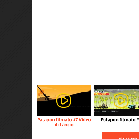
Patapon filmato #7 Video
Patapon filmato 
di Lancio