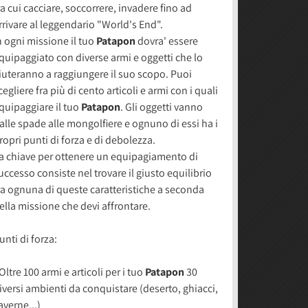
ra cui cacciare, soccorrere, invadere fino ad
rrivare al leggendario "World's End".
n ogni missione il tuo
Patapon
dovra' essere
quipaggiato con diverse armi e oggetti che lo
iuteranno a raggiungere il suo scopo. Puoi
cegliere fra più di cento articoli e armi con i quali
quipaggiare il tuo
Patapon
. Gli oggetti vanno
alle spade alle mongolfiere e ognuno di essi ha i
ropri punti di forza e di debolezza.
a chiave per ottenere un equipagiamento di
uccesso consiste nel trovare il giusto equilibrio
ra ognuna di queste caratteristiche a seconda
ella missione che devi affrontare.
unti di forza:
 Oltre 100 armi e articoli per i tuo
Patapon
30
iversi ambienti da conquistare (deserto, ghiacci,
averne...)