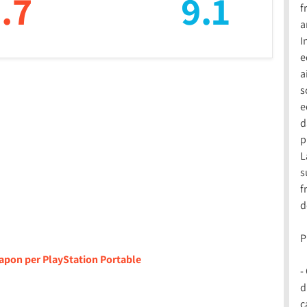
.7
9.1
f
a
I
e
a
s
e
d
p
L
s
f
d
P
tapon per PlayStation Portable
-
d
c