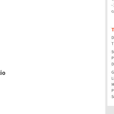
-
c
T
D
T
S
P
D
io
G
L
M
P
S