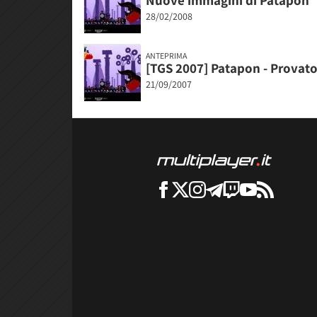
Nuove immagini di Patapon
28/02/2008
ANTEPRIMA
[TGS 2007] Patapon - Provat
21/09/2007