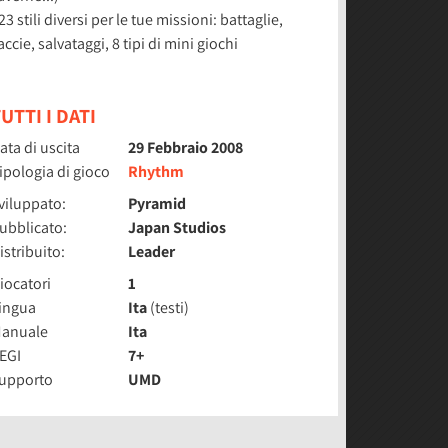
 23 stili diversi per le tue missioni: battaglie,
accie, salvataggi, 8 tipi di mini giochi
UTTI I DATI
ata di uscita
29 Febbraio 2008
ipologia di gioco
Rhythm
viluppato:
Pyramid
ubblicato:
Japan Studios
istribuito:
Leader
iocatori
1
ingua
Ita
(testi)
anuale
Ita
EGI
7+
upporto
UMD