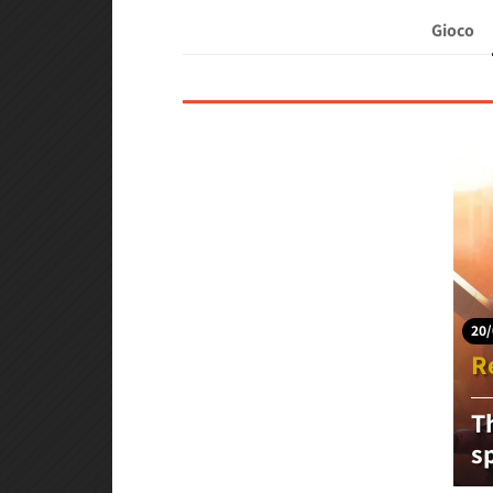
Gioco
20/
R
T
s