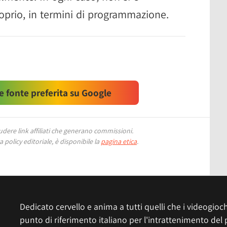
roprio, in termini di programmazione.
 fonte preferita su Google
ere link affiliati che generano commissioni.
 policy editoriale, è disponibile la
pagina etica
.
Dedicato cervello e anima a tutti quelli che i videogiochi
punto di riferimento italiano per l'intrattenimento del 