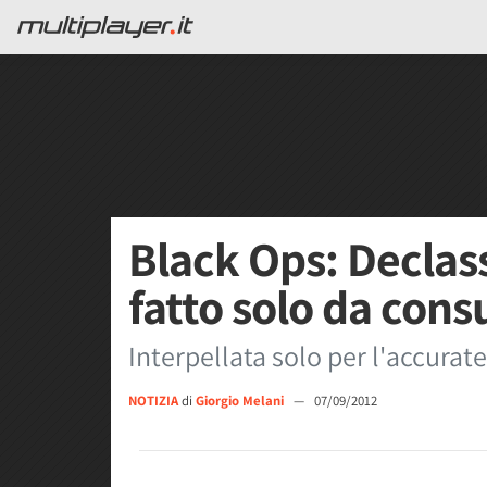
Black Ops: Declass
fatto solo da cons
Interpellata solo per l'accurat
NOTIZIA
di
Giorgio Melani
—
07/09/2012