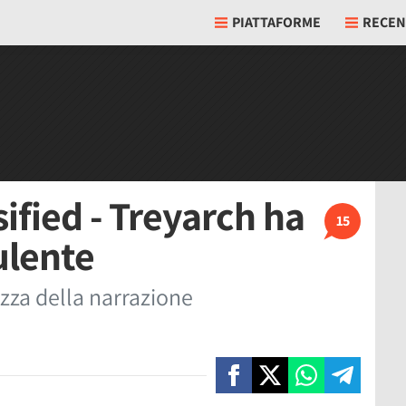
PIATTAFORME
RECEN
ified - Treyarch ha
15
ulente
ezza della narrazione