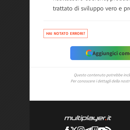
trattato di sviluppo vero e p
HAI NOTATO ERRORI?
Aggiungici come
Questo contenuto potrebbe includ
Per conoscere i dettagli della nostra