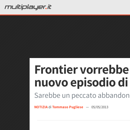
Frontier vorrebbe
nuovo episodio di
Sarebbe un peccato abbandonar
NOTIZIA
di
Tommaso Pugliese
—
05/05/2013