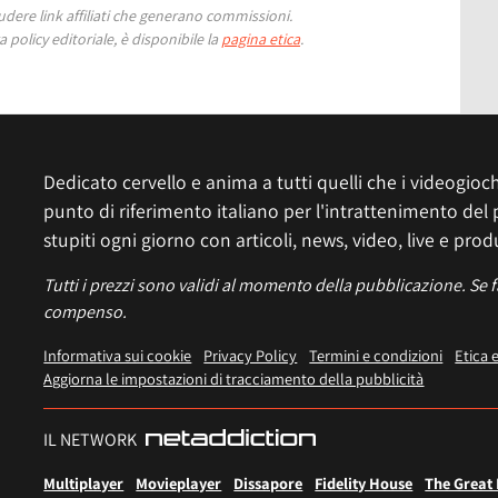
ere link affiliati che generano commissioni.
 policy editoriale, è disponibile la
pagina etica
.
Dedicato cervello e anima a tutti quelli che i videogiochi
punto di riferimento italiano per l'intrattenimento del 
stupiti ogni giorno con articoli, news, video, live e prod
Tutti i prezzi sono validi al momento della pubblicazione. Se 
compenso.
Informativa sui cookie
Privacy Policy
Termini e condizioni
Etica 
Aggiorna le impostazioni di tracciamento della pubblicità
IL NETWORK
Multiplayer
Movieplayer
Dissapore
Fidelity House
The Great