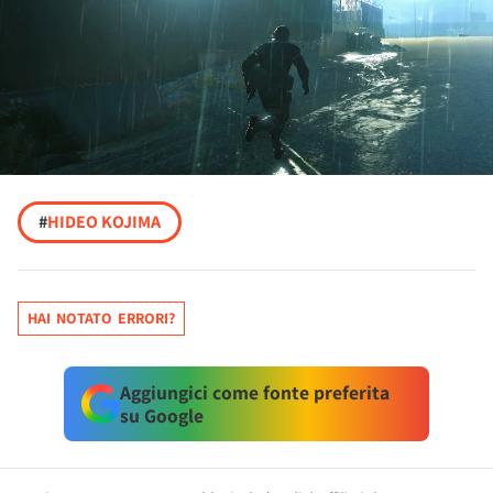
#
HIDEO KOJIMA
HAI NOTATO ERRORI?
Aggiungici come fonte preferita
su Google