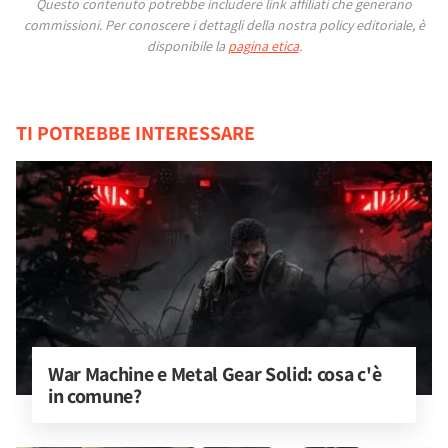
Questo contenuto potrebbe includere link affiliati che generano
commissioni.
Per conoscere i dettagli della nostra policy editoriale, è
disponibile la
pagina etica
.
TI POTREBBE INTERESSARE
War Machine e Metal Gear Solid: cosa c'è 
in comune?