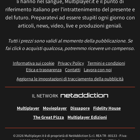
li hanno nel sangue, Multiplayer.it è il punto di
riferimento italiano per l'intrattenimento del presente e
del futuro. Preparatevi ad essere stupiti ogni giorno con
articoli, news, video, live e produzioni geniali.
Tutti i prezzi sono validi al momento della pubblicazione. Se
fai click o acquisti qualcosa, potremmo ricevere un compenso.
Informativa sui cookie
Privacy Policy
Termini e condizioni
Etica e trasparenza
Contatti
Lavora con noi
Aggiorna le impostazioni di tracciamento della pubblicità
IL NETWORK
Multiplayer
Movieplayer
Dissapore
Fidelity House
The Great Pizza
Multiplayer Edizioni
© 2026 Multiplayer.it è di proprietà di NetAddiction S.r.l. REA TR - 80133 - P.iva: