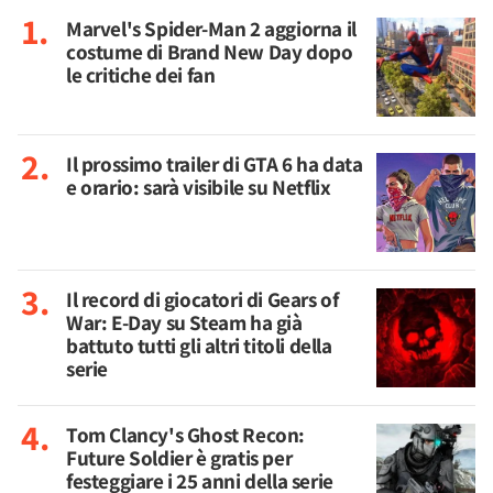
Marvel's Spider-Man 2 aggiorna il
costume di Brand New Day dopo
le critiche dei fan
Il prossimo trailer di GTA 6 ha data
e orario: sarà visibile su Netflix
Il record di giocatori di Gears of
War: E-Day su Steam ha già
battuto tutti gli altri titoli della
serie
Tom Clancy's Ghost Recon:
Future Soldier è gratis per
festeggiare i 25 anni della serie