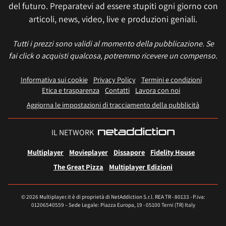
del futuro. Preparatevi ad essere stupiti ogni giorno con
articoli, news, video, live e produzioni geniali.
Tutti i prezzi sono validi al momento della pubblicazione. Se
fai click o acquisti qualcosa, potremmo ricevere un compenso.
Informativa sui cookie
Privacy Policy
Termini e condizioni
Etica e trasparenza
Contatti
Lavora con noi
Aggiorna le impostazioni di tracciamento della pubblicità
IL NETWORK
Multiplayer
Movieplayer
Dissapore
Fidelity House
The Great Pizza
Multiplayer Edizioni
© 2026 Multiplayer.it è di proprietà di NetAddiction S.r.l. REA TR - 80133 - P.iva:
01206540559 – Sede Legale: Piazza Europa, 19 - 05100 Terni (TR) Italy