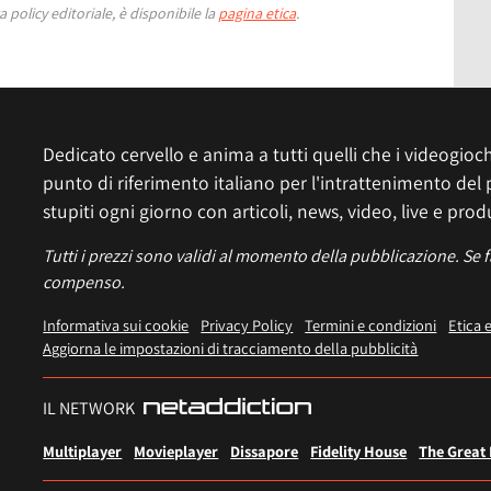
 policy editoriale, è disponibile la
pagina etica
.
Dedicato cervello e anima a tutti quelli che i videogiochi
punto di riferimento italiano per l'intrattenimento del 
stupiti ogni giorno con articoli, news, video, live e prod
Tutti i prezzi sono validi al momento della pubblicazione. Se 
compenso.
Informativa sui cookie
Privacy Policy
Termini e condizioni
Etica 
Aggiorna le impostazioni di tracciamento della pubblicità
IL NETWORK
Multiplayer
Movieplayer
Dissapore
Fidelity House
The Great