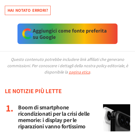
HAI NOTATO ERRORI?
Aggiungici come fonte preferita
su Google
Questo contenuto potrebbe includere link affiliati che generano
commissioni.
Per conoscere i dettagli della nostra policy editoriale, è
disponibile la
pagina etica
.
LE NOTIZIE PIÙ LETTE
Boom di smartphone
ricondizionati per la crisi delle
memorie: i display per le
riparazioni vanno fortissimo