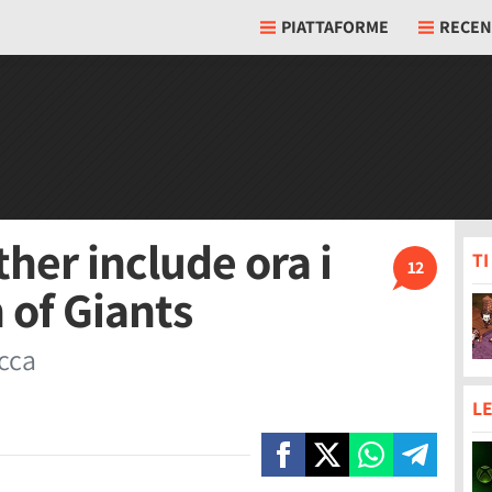
PIATTAFORME
RECEN
her include ora i
T
12
 of Giants
icca
LE