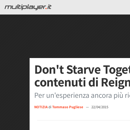
Don't Starve Toget
contenuti di Reign
Per un'esperienza ancora più r
NOTIZIA
di
Tommaso Pugliese
—
22/04/2015