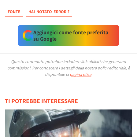
FONTE
HAI NOTATO ERRORI?
Aggiungici come fonte preferita
su Google
Questo contenuto potrebbe includere link affiliati che generano
commissioni.
Per conoscere i dettagli della nostra policy editoriale, è
disponibile la
pagina etica
.
TI POTREBBE INTERESSARE