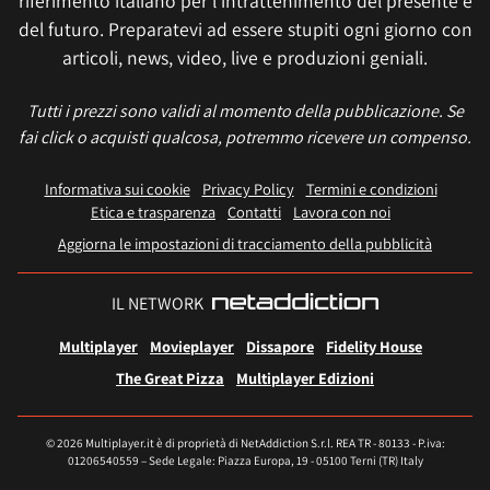
riferimento italiano per l'intrattenimento del presente e
del futuro. Preparatevi ad essere stupiti ogni giorno con
articoli, news, video, live e produzioni geniali.
Tutti i prezzi sono validi al momento della pubblicazione. Se
fai click o acquisti qualcosa, potremmo ricevere un compenso.
Informativa sui cookie
Privacy Policy
Termini e condizioni
Etica e trasparenza
Contatti
Lavora con noi
Aggiorna le impostazioni di tracciamento della pubblicità
IL NETWORK
Multiplayer
Movieplayer
Dissapore
Fidelity House
The Great Pizza
Multiplayer Edizioni
© 2026 Multiplayer.it è di proprietà di NetAddiction S.r.l. REA TR - 80133 - P.iva:
01206540559 – Sede Legale: Piazza Europa, 19 - 05100 Terni (TR) Italy