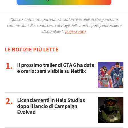
Questo contenuto potrebbe includere link affiliati che generano
commissioni.
Per conoscere i dettagli della nostra policy editoriale, è
disponibile la
pagina etica
.
LE NOTIZIE PIÙ LETTE
Il prossimo trailer di GTA 6 ha data
e orario: sarà visibile su Netflix
Licenziamenti in Halo Studios
dopo il lancio di Campaign
Evolved