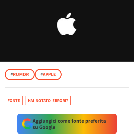
#
RUMOR
#
APPLE
FONTE
HAI NOTATO ERRORI?
Aggiungici come fonte preferita
su Google