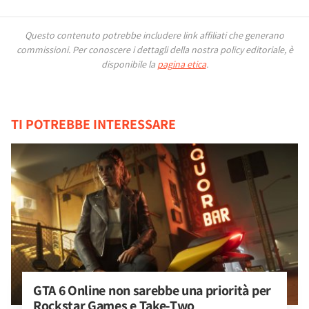
Questo contenuto potrebbe includere link affiliati che generano
commissioni.
Per conoscere i dettagli della nostra policy editoriale, è
disponibile la
pagina etica
.
TI POTREBBE INTERESSARE
GTA 6 Online non sarebbe una priorità per 
Rockstar Games e Take-Two