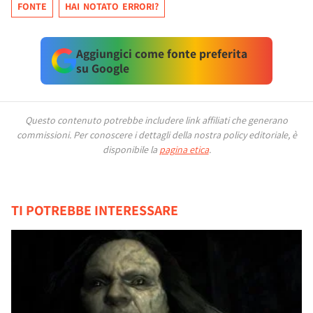
FONTE
HAI NOTATO ERRORI?
Aggiungici come fonte preferita
su Google
Questo contenuto potrebbe includere link affiliati che generano
commissioni.
Per conoscere i dettagli della nostra policy editoriale, è
disponibile la
pagina etica
.
TI POTREBBE INTERESSARE