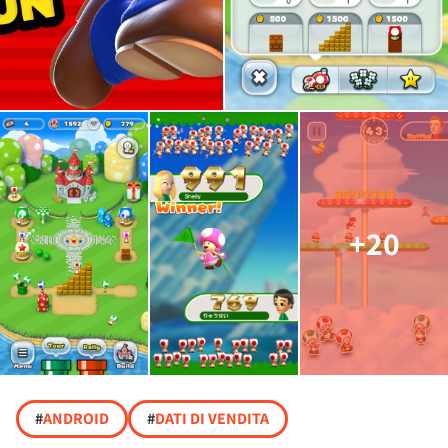
+20
#
ANDROID
#
DATI DI VENDITA