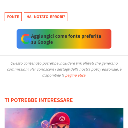
FONTE
HAI NOTATO ERRORI?
Aggiungici come fonte preferita
su Google
Questo contenuto potrebbe includere link affiliati che generano
commissioni.
Per conoscere i dettagli della nostra policy editoriale, è
disponibile la
pagina etica
.
TI POTREBBE INTERESSARE