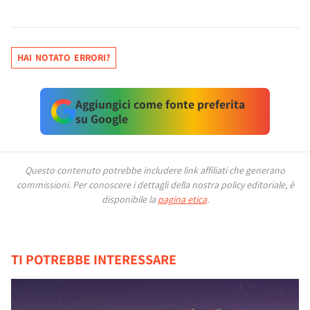
HAI NOTATO ERRORI?
Aggiungici come fonte preferita
su Google
Questo contenuto potrebbe includere link affiliati che generano
commissioni.
Per conoscere i dettagli della nostra policy editoriale, è
disponibile la
pagina etica
.
TI POTREBBE INTERESSARE