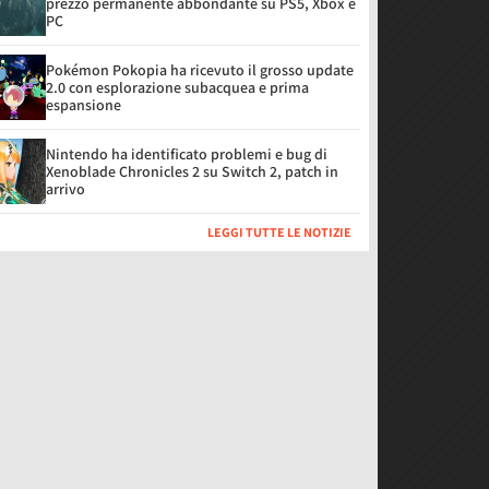
prezzo permanente abbondante su PS5, Xbox e
PC
Pokémon Pokopia ha ricevuto il grosso update
2.0 con esplorazione subacquea e prima
espansione
Nintendo ha identificato problemi e bug di
Xenoblade Chronicles 2 su Switch 2, patch in
arrivo
LEGGI TUTTE LE NOTIZIE