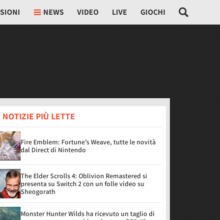
SIONI
NEWS
VIDEO
LIVE
GIOCHI
 NOTIZIE PIÙ LETTE
Fire Emblem: Fortune’s Weave, tutte le novità
dal Direct di Nintendo
The Elder Scrolls 4: Oblivion Remastered si
presenta su Switch 2 con un folle video su
Sheogorath
Monster Hunter Wilds ha ricevuto un taglio di