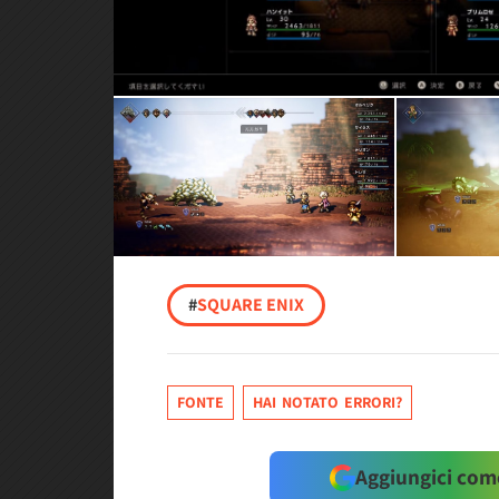
#
SQUARE ENIX
FONTE
HAI NOTATO ERRORI?
Aggiungici come