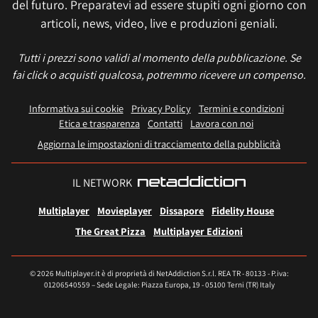
del futuro. Preparatevi ad essere stupiti ogni giorno con
articoli, news, video, live e produzioni geniali.
Tutti i prezzi sono validi al momento della pubblicazione. Se
fai click o acquisti qualcosa, potremmo ricevere un compenso.
Informativa sui cookie
Privacy Policy
Termini e condizioni
Etica e trasparenza
Contatti
Lavora con noi
Aggiorna le impostazioni di tracciamento della pubblicità
IL NETWORK
Multiplayer
Movieplayer
Dissapore
Fidelity House
The Great Pizza
Multiplayer Edizioni
© 2026 Multiplayer.it è di proprietà di NetAddiction S.r.l. REA TR - 80133 - P.iva:
01206540559 – Sede Legale: Piazza Europa, 19 - 05100 Terni (TR) Italy