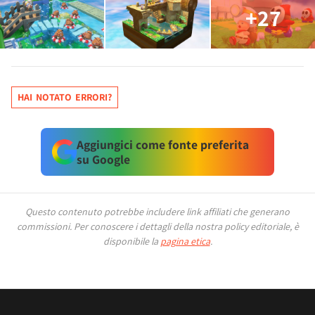
+27
HAI NOTATO ERRORI?
Aggiungici come fonte preferita
su Google
Questo contenuto potrebbe includere link affiliati che generano
commissioni.
Per conoscere i dettagli della nostra policy editoriale, è
disponibile la
pagina etica
.