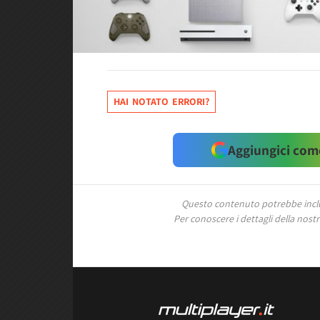
HAI NOTATO ERRORI?
Aggiungici come
Questo contenuto potrebbe includ
Per conoscere i dettagli della nostra