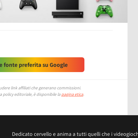
 fonte preferita su Google
ere link affiliati che generano commissioni.
 policy editoriale, è disponibile la
pagina etica
.
Dedicato cervello e anima a tutti quelli che i videogiochi