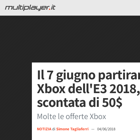
Il 7 giugno partira
Xbox dell'E3 2018
scontata di 50$
Molte le offerte Xbox
NOTIZIA
di
Simone Tagliaferri
—
04/06/2018