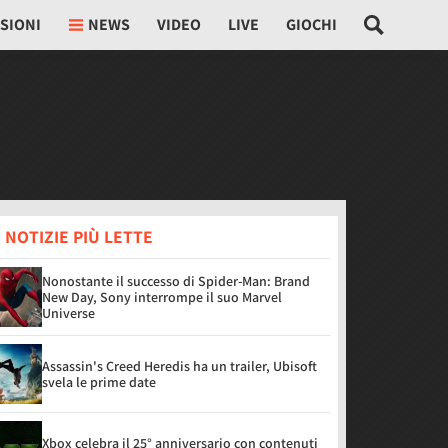
SIONI
NEWS
VIDEO
LIVE
GIOCHI
 NOTIZIE PIÙ LETTE
Nonostante il successo di Spider-Man: Brand
New Day, Sony interrompe il suo Marvel
Universe
Assassin's Creed Heredis ha un trailer, Ubisoft
svela le prime date
Xbox celebra il 25° anniversario con contenuti