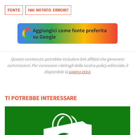
FONTE
HAI NOTATO ERRORI?
Aggiungici come fonte preferita
su Google
Questo contenuto potrebbe includere link affiliati che generano
commissioni.
Per conoscere i dettagli della nostra policy editoriale, è
disponibile la
pagina etica
.
TI POTREBBE INTERESSARE