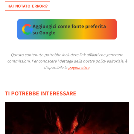
HAI NOTATO ERRORI?
Aggiungici come fonte preferita
su Google
Questo contenuto potrebbe includere link affiliati che generano
commissioni.
Per conoscere i dettagli della nostra policy editoriale, è
disponibile la
pagina etica
.
TI POTREBBE INTERESSARE