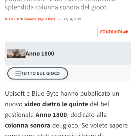
splendida colonna sonora del gioco.
NOTIZIA
di
Simone Tagliaferri
—
17/04/2019
CONDIVIDI
Anno 1800
TUTTO SUL GIOCO
Ubisoft e Blue Byte hanno pubblicato un
nuovo
video dietro le quinte
del bel
gestionale
Anno 1800
, dedicato alla
colonna sonora
del gioco. Se volete sapere
come sono stati concepiti i brani di