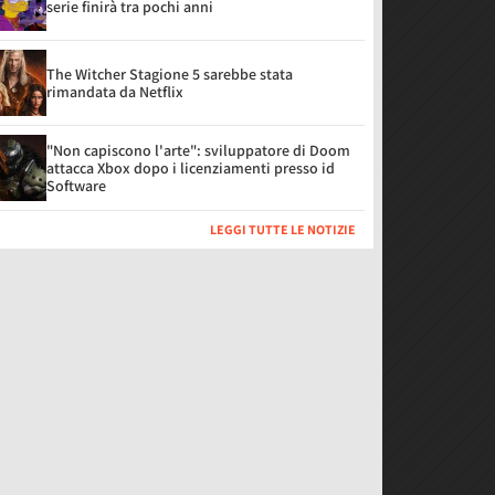
serie finirà tra pochi anni
The Witcher Stagione 5 sarebbe stata
rimandata da Netflix
"Non capiscono l'arte": sviluppatore di Doom
attacca Xbox dopo i licenziamenti presso id
Software
LEGGI TUTTE LE NOTIZIE