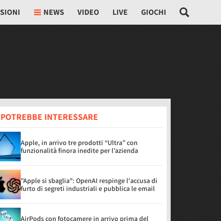
SIONI
NEWS
VIDEO
LIVE
GIOCHI
I POTREBBE INTERESSARE
Apple, in arrivo tre prodotti “Ultra” con
funzionalità finora inedite per l’azienda
"Apple si sbaglia": OpenAI respinge l'accusa di
furto di segreti industriali e pubblica le email
AirPods con fotocamere in arrivo prima del