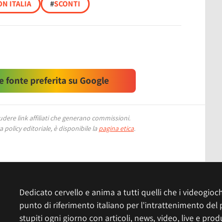
N ITALIA
#
SCONTI
 fonte preferita su Google
ere link affiliati che generano commissioni.
 policy editoriale, è disponibile la
pagina etica
.
Dedicato cervello e anima a tutti quelli che i videogiochi
punto di riferimento italiano per l'intrattenimento del 
stupiti ogni giorno con articoli, news, video, live e prod