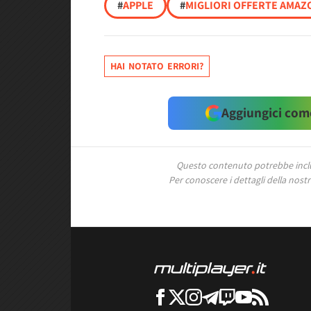
#
APPLE
#
MIGLIORI OFFERTE AMAZO
HAI NOTATO ERRORI?
Aggiungici come
Questo contenuto potrebbe includ
Per conoscere i dettagli della nostra