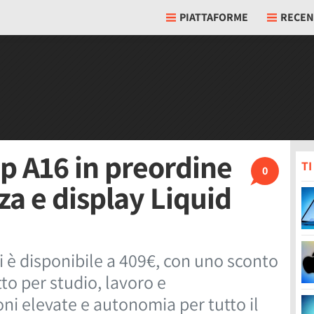
PIATTAFORME
RECEN
ip A16 in preordine
T
0
a e display Liquid
ci è disponibile a 409€, con uno sconto
to per studio, lavoro e
oni elevate e autonomia per tutto il