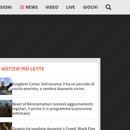
SIONI
NEWS
VIDEO
LIVE
GIOCHI
 NOTIZIE PIÙ LETTE
Kingdom Come: Deliverance 3 ha un periodo di
uscita previsto, e sembra alquanto vicino
Beast of Reincarnation riceverà aggiornamenti
regolari, il primo è in programma la prossima
settimana
Quanto ha venduto Assassin's Creed: Black Flag