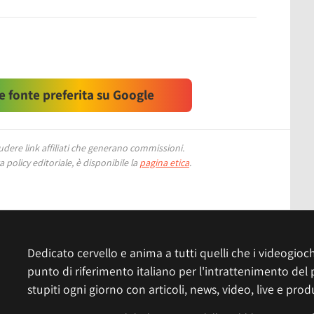
 fonte preferita su Google
ere link affiliati che generano commissioni.
 policy editoriale, è disponibile la
pagina etica
.
Dedicato cervello e anima a tutti quelli che i videogiochi
punto di riferimento italiano per l'intrattenimento del 
stupiti ogni giorno con articoli, news, video, live e prod