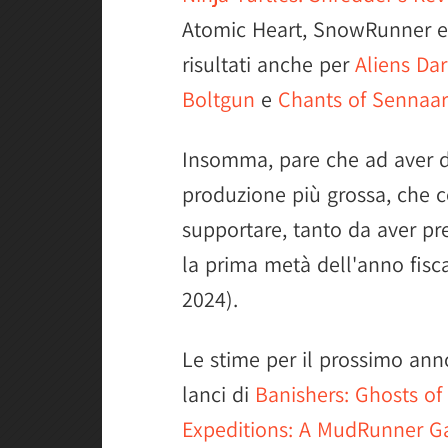
Atomic Heart, SnowRunner e
risultati anche per
Aliens Da
Boltgun
e
Chants of Sennaar
Insomma, pare che ad aver de
produzione più grossa, che
supportare, tanto da aver pre
la prima metà dell'anno fisc
2024).
Le stime per il prossimo anno
lanci di
Banishers: Ghosts o
Expeditions: A MudRunner 