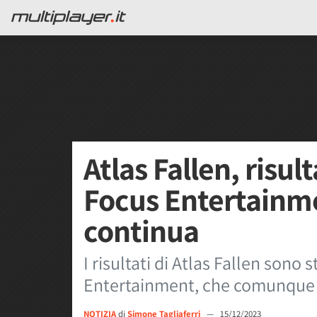
Atlas Fallen, risul
Focus Entertainme
continua
I risultati di Atlas Fallen sono 
Entertainment, che comunque 
NOTIZIA
di
Simone Tagliaferri
—
15/12/2023