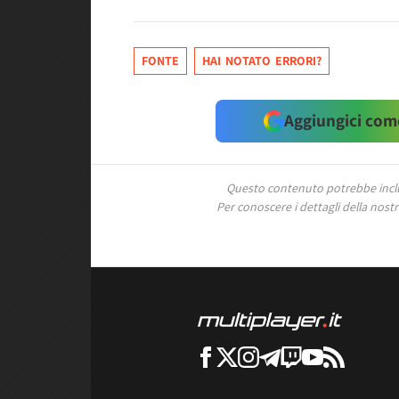
FONTE
HAI NOTATO ERRORI?
Aggiungici come
Questo contenuto potrebbe includ
Per conoscere i dettagli della nostra