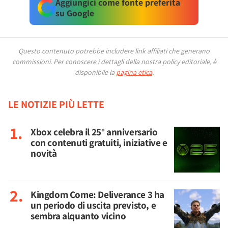
Aggiungici come fonte preferita
su Google
Questo contenuto potrebbe includere link affiliati che generano
commissioni.
Per conoscere i dettagli della nostra policy editoriale, è
disponibile la
pagina etica
.
LE NOTIZIE PIÙ LETTE
Xbox celebra il 25° anniversario
con contenuti gratuiti, iniziative e
novità
Kingdom Come: Deliverance 3 ha
un periodo di uscita previsto, e
sembra alquanto vicino