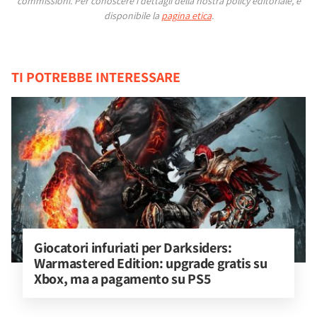
commissioni.
Per conoscere i dettagli della nostra policy editoriale, è
disponibile la
pagina etica
.
TI POTREBBE INTERESSARE
Giocatori infuriati per Darksiders: 
Warmastered Edition: upgrade gratis su 
Xbox, ma a pagamento su PS5