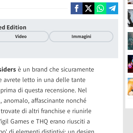
ed Edition
Video
Immagini
siders
è un brand che sicuramente
 avrete letto in una delle tante
 prima di questa recensione. Nel
o, anomalo, affascinante nonché
rovate di altri franchise e riunirle
Vigil Games e THQ erano riusciti a
' di elementi distintivi: un design