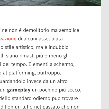
 fine non è demolitorio ma semplice
zzazione
di alcuni asset aiuta
o stile artistico, ma è indubbio
lli siano rimasti più o meno gli
miti del tempo. Elementi a schermo,
o al platforming, purtroppo,
guardandolo invece da un altro
e un
gameplay
un pochino più secco,
ello standard odierno può trovare
dition un tuffo nel passato che non