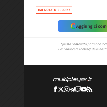
HAI NOTATO ERRORI?
Aggiungici come
Questo contenuto potrebbe includ
Per conoscere i dettagli della nostra