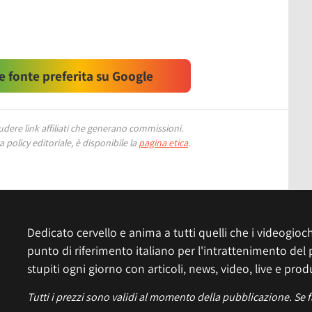
 fonte preferita su Google
ere link affiliati che generano commissioni.
 policy editoriale, è disponibile la
pagina etica
.
Dedicato cervello e anima a tutti quelli che i videogiochi
punto di riferimento italiano per l'intrattenimento del 
stupiti ogni giorno con articoli, news, video, live e prod
Tutti i prezzi sono validi al momento della pubblicazione. Se 