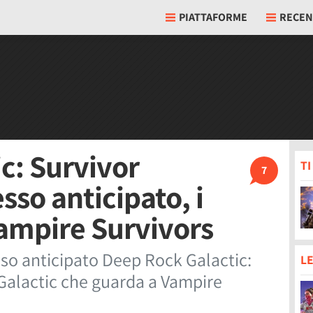
PIATTAFORME
RECEN
c: Survivor
T
7
sso anticipato, i
ampire Survivors
sso anticipato Deep Rock Galactic:
LE
 Galactic che guarda a Vampire