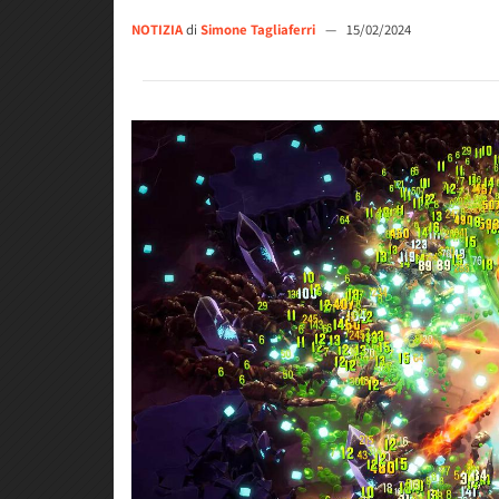
NOTIZIA
di
Simone Tagliaferri
—
15/02/2024